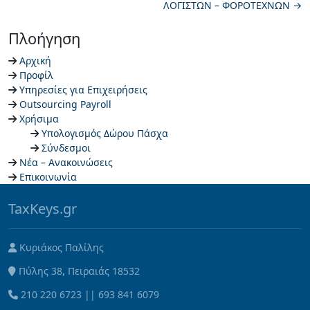
ΛΟΓΙΣΤΩΝ – ΦΟΡΟΤΕΧΝΩΝ
→
Πλοήγηση
Αρχική
Προφίλ
Υπηρεσίες για Επιχειρήσεις
Outsourcing Payroll
Χρήσιμα
Υπολογισμός Δώρου Πάσχα
Σύνδεσμοι
Νέα – Ανακοινώσεις
Επικοινωνία
TaxKeys.gr
Κυριάκος Παλίλης
Πύλης 38, Πειραιάς 18532
210 220 6723
||
693 841 6079