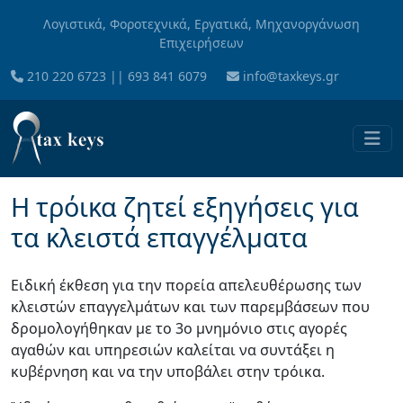
Skip to main content
Λογιστικά, Φοροτεχνικά, Εργατικά, Μηχανοργάνωση
Επιχειρήσεων
210 220 6723
||
693 841 6079
info@taxkeys.gr
Η τρόικα ζητεί εξηγήσεις για
τα κλειστά επαγγέλματα
Ειδική έκθεση για την πορεία απελευθέρωσης των
κλειστών επαγγελμάτων και των παρεμβάσεων που
δρομολογήθηκαν με το 3ο μνημόνιο στις αγορές
αγαθών και υπηρεσιών καλείται να συντάξει η
κυβέρνηση και να την υποβάλει στην τρόικα.