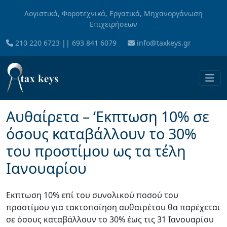
Skip to main content
Λογιστικά, Φοροτεχνικά, Εργατικά, Μηχανοργάνωση
Επιχειρήσεων
210 220 6723
||
693 841 6079
info@taxkeys.gr
Αυθαίρετα – ‘Εκπτωση 10% σε
όσους καταβάλλουν το 30%
του προστίμου ως τα τέλη
Ιανουαρίου
Εκπτωση 10% επί του συνολικού ποσού του
προστίμου για τακτοποίηση αυθαιρέτου θα παρέχεται
σε όσους καταβάλλουν το 30% έως τις 31 Ιανουαρίου