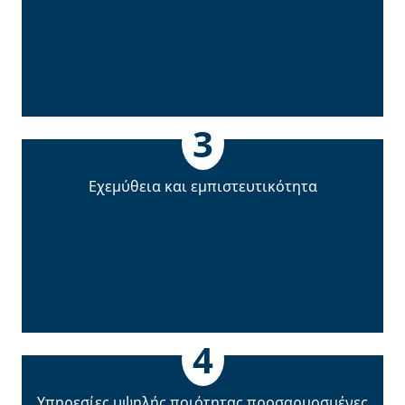
3
Εχεµύθεια και εµπιστευτικότητα
4
Υπηρεσίες υψηλής ποιότητας προσαρµοσµένες