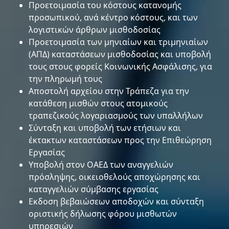
Προετοιµασία του κόστους κατανοµής
προσωπικού, ανά κέντρο κόστους, και των
λογιστικών άρθρων µισθοδοσίας
Προετοιµασία των µηνιαίων και τριµηνιαίων
(ΑΠΔ) καταστάσεων µισθοδοσίας και υποβολή
τους στους φορείς Κοινωνικής Ασφάλισης, για
την πληρωµή τους
Αποστολή αρχείου στην Τράπεζα για την
κατάθεση µισθών στους ατοµικούς
τραπεζικούς λογαριασµούς των υπαλλήλων
Σύνταξη και υποβολή των ετήσιων και
έκτακτων καταστάσεων προς την Επιθεώρηση
Εργασίας
Υποβολή στον ΟΑΕΔ των αναγγελιών
πρόσληψης, οικειοθελούς αποχώρησης και
καταγγελιών σύµβασης εργασίας
Εκδοση βεβαιώσεων αποδοχών και σύνταξη
οριστικής δήλωσης φόρου µισθωτών
υπηρεσιών