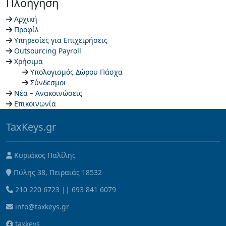
Πλοήγηση
Αρχική
Προφίλ
Υπηρεσίες για Επιχειρήσεις
Outsourcing Payroll
Χρήσιμα
Υπολογισμός Δώρου Πάσχα
Σύνδεσμοι
Νέα – Ανακοινώσεις
Επικοινωνία
TaxKeys.gr
Κυριάκος Παλίλης
Πύλης 38, Πειραιάς 18532
210 220 6723
||
693 841 6079
info@taxkeys.gr
taxkeys