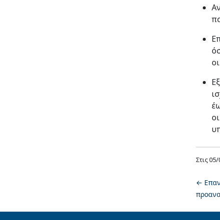
Αν
π
Ε
όσ
ο
Εξ
ισ
έω
οι
υ
Στις
05/
←
Επαν
προανα