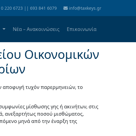
10 220 6723
||
693 841 6079
info@taxkeys.gr
α
Νέα – Ανακοινώσεις
Επικοινωνία
είου Οικονομικών
ρίων
ην αποφυγή τυχόν παρερμηνειών, το
 συμφωνίες μίσθωσης γης ή ακινήτων, στις
τά, ανεξαρτήτως ποσού μισθώματος,
πόμενο μηνά από την έναρξη της