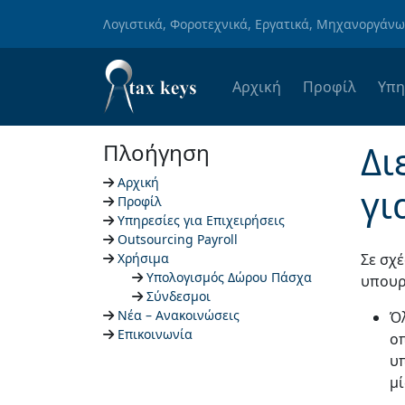
Skip to main content
Λογιστικά, Φοροτεχνικά, Εργατικά, Μηχανοργάν
Αρχική
Προφίλ
Υπη
Δι
Πλοήγηση
Αρχική
γι
Προφίλ
Υπηρεσίες για Επιχειρήσεις
Outsourcing Payroll
Χρήσιμα
Σε σχ
Υπολογισμός Δώρου Πάσχα
υπουρ
Σύνδεσμοι
Νέα – Ανακοινώσεις
Όλ
Επικοινωνία
ο
υ
μ