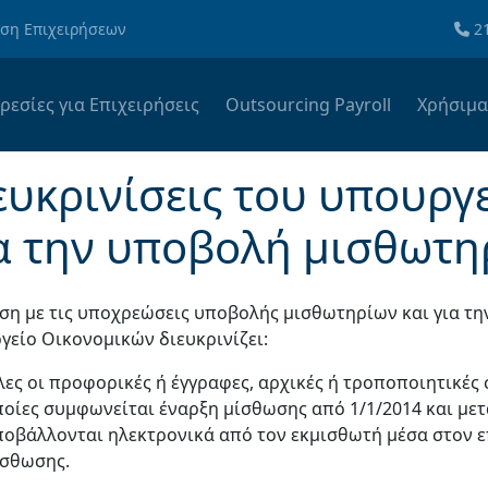
ωση Επιχειρήσεων
2
ρεσίες για Επιχειρήσεις
Outsourcing Payroll
Χρήσιμ
ευκρινίσεις του υπουργ
α την υποβολή μισθωτη
έση με τις υποχρεώσεις υποβολής μισθωτηρίων και για τ
γείο Οικονομικών διευκρινίζει:
ες οι προφορικές ή έγγραφες, αρχικές ή τροποποιητικές
ποίες συμφωνείται έναρξη μίσθωσης από 1/1/2014 και με
ποβάλλονται ηλεκτρονικά από τον εκμισθωτή μέσα στον ε
ίσθωσης.