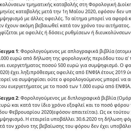
υκολύνσεων τμηματικής καταβολής στη Φορολογική Διοίκη
μηνίες καταβολής μετά την 1η Μαΐου 2020, εφόσον δεν 
υμψηφισμό με άλλες οφειλές. Το αίτημα μπορεί να αφορά κ
εν έχουν ακόμη βεβαιωθεί κατά τον χρόνο του αιτήματος.
φίζεται με οφειλές ή δόσεις ρυθμίσεων ή διευκολύνσεων
ειγμα 1
: Φορολογούμενος με απλογραφικά βιβλία (ατομικ
.000 ευρώ από δήλωση της φορολογικής περιόδου του α’ 
νει ευεργετήματος ποσού 500 ευρώ για συμψηφισμό. Ο φ
.2020) έχει ληξιπρόθεσμες οφειλές από ΕΝΦΙΑ έτους 2019 
πορεί να συμψηφίσει ούτε ο φορολογούμενος μπορεί να 
του ευεργετήματος με το ποσό των 1.000 ευρώ από ΕΝΦΙΑ.
ειγμα 2
: Φορολογούμενος με διπλογραφικά βιβλία (Ομόρ
 ευρώ και κατά τον ίδιο χρόνο εξοφλεί και το ποσό φόρο
δου Φεβρουαρίου 2020(εφόσον απαιτείται). Ως εκ τούτου
υμψηφισμό. Η εταιρεία υποβάλλει 30.6.2020 τη δήλωση φ
ατά τον χρόνο της βεβαίωσης του φόρου δεν έχει υποβάλ