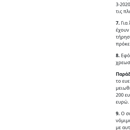
3-2020
τις πλ
7.
Για
έχουν
τήρησ
πρόκει
8.
Εφόσ
χρεωσ
Παράδ
το ευ
μειωθ
200 ε
ευρώ.
9.
Ο συ
νόμιμ
με αυ