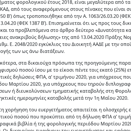
ήματος φορολογικού έτους 2018, είναι μεγαλύτερα από τ
 ΚΑΔ, από τους αναφερόμενους στους πίνακες που είναι συ
50 Β’) όπως τροποποιήθηκε από την Α. 1063/26.03.20 (ΦΕΚ 10
3.04.20 (ΦΕΚ 1387 Β’). Επισημαίνεται ότι ως προς τους δ
 και τα προβλεπόμενα στο άρθρο δεύτερο «Δυνατότητα κα
ειες ανακριβούς δήλωσης» της από 13.04.2020 Πράξης Νομ
ιθμ. Ε. 2048/2020 εγκύκλιος του Διοικητή ΑΑΔΕ με την οπ
ογής των ως άνω διατάξεων.
ικότερα, στα δικαιούχα πρόσωπα της προηγούμενης παρα
φισμού ποσού ίσου με το είκοσι πέντε τοις εκατό (25%) ε
τικές δηλώσεις ΦΠΑ, α’ τριμήνου 2020, για υπόχρεους πο
δου Μαρτίου 2020, για υπόχρεους που τηρούν διπλογραφικ
σεων ή διευκολύνσεων τμηματικής καταβολής στη Φορολογ
ηκτικές ημερομηνίες καταβολής μετά την 1η Μαΐου 2020.
 τη χορήγηση του ευεργετήματος απαιτείται η ολοσχερής ε
τικού ποσού που προκύπτει από τη δήλωση ΦΠΑ α’ τριμήν
ραφικά βιβλία ή της φορολογικής περιόδου Μαρτίου 2020
α. Οι δικαιούχοι τυγχάνουν του ευεργετήματος και εφόσο