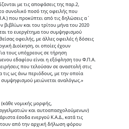
ζονται με τις αποφάσεις της παρ.2,
το συνολικό ποσό της οφειλής που
.Α.) που προκύπτει από τις δηλώσεις α΄
 βιβλίων και του τρίτου μήνα του 2020
εται το ευεργέτημα του συμψηφισμού
θείσας οφειλής, με άλλες οφειλές ή δόσεις
ική Διοίκηση, οι οποίες έχουν
Για τους υπόχρεους σε τήρηση
νου εδαφίου είναι η εξόφληση του Φ.Π.Α.
χειρήσεις που τελούσαν σε αναστολή στις
 τις ως άνω περιόδους, με την οποία
υ συμψηφισμού μειώνεται αναλόγως.»
 (κάθε νομικής μορφής,
αγγελματιών και αυτοαπασχολούμενων)
άριστα έσοδα ενεργού Κ.Α.Δ., κατά τις
πτουν από την αρχική δήλωση φόρου