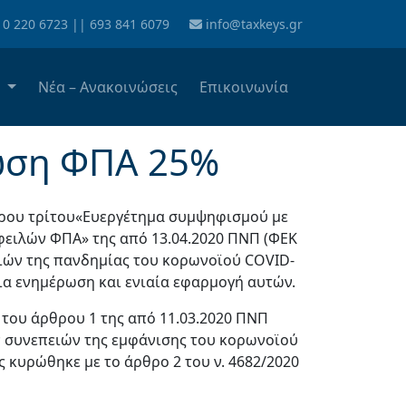
10 220 6723
||
693 841 6079
info@taxkeys.gr
α
Νέα – Ανακοινώσεις
Επικοινωνία
τωση ΦΠΑ 25%
ρθρου τρίτου«Ευεργέτημα συμψηφισμού με
φειλών ΦΠΑ» της από 13.04.2020 ΠΝΠ (ΦΕΚ
ιών της πανδημίας του κορωνοϊού COVID-
για ενημέρωση και ενιαία εφαρμογή αυτών.
 του άρθρου 1 της από 11.03.2020 ΠΝΠ
ν συνεπειών της εμφάνισης του κορωνοϊού
 κυρώθηκε με το άρθρο 2 του ν. 4682/2020