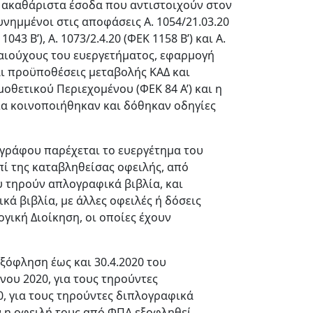
α ακαθάριστα έσοδα που αντιστοιχούν στον
νημμένοι στις αποφάσεις Α. 1054/21.03.20
43 Β’), Α. 1073/2.4.20 (ΦΕΚ 1158 Β’) και Α.
ικαιούχους του ευεργετήματος, εφαρμογή
ι προϋποθέσεις μεταβολής ΚΑΔ και
οθετικού Περιεχομένου (ΦΕΚ 84 Α’) και η
οία κοινοποιήθηκαν και δόθηκαν οδηγίες
γράφου παρέχεται το ευεργέτημα του
πί της καταβληθείσας οφειλής, από
υ τηρούν απλογραφικά βιβλία, και
ά βιβλία, με άλλες οφειλές ή δόσεις
ική Διοίκηση, οι οποίες έχουν
ξόφληση έως και 30.4.2020 του
ου 2020, για τους τηρούντες
, για τους τηρούντες διπλογραφικά
ν η οφειλή τους από ΦΠΑ εξοφληθεί