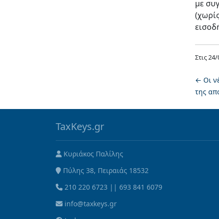
με συ
(χωρί
εισοδ
Στις
24/
←
Οι ν
της απ
TaxKeys.gr
Κυριάκος Παλίλης
Πύλης 38, Πειραιάς 18532
210 220 6723
||
693 841 6079
info@taxkeys.gr