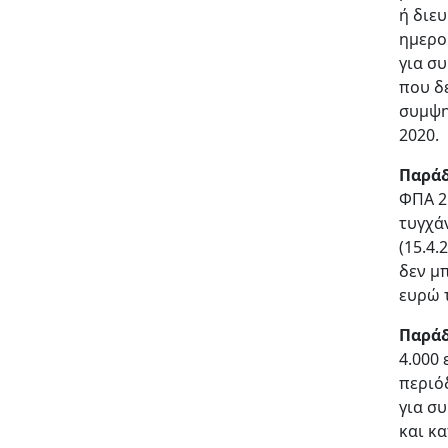
ή διε
ημερο
για σ
που δ
συμψη
2020.
Παράδ
ΦΠΑ 2
τυγχά
(15.4
δεν μ
ευρώ 
Παράδ
4.000
περιό
για σ
και κ