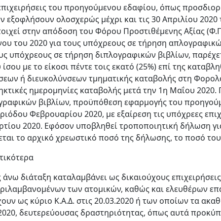
 επιχειρήσεις του προηγούμενου εδαφίου, όπως προσδιορί
ν εξοφλήσουν ολοσχερώς μέχρι και τις 30 Απριλίου 2020 
τοιχεί στην απόδοση του Φόρου Προστιθέμενης Αξίας (Φ.Π
νου του 2020 για τους υπόχρεους σε τήρηση απλογραφικών
ους υπόχρεους σε τήρηση διπλογραφικών βιβλίων, παρέχ
ίσου με το είκοσι πέντε τοις εκατό (25%) επί της καταβλη
σεων ή διευκολύνσεων τμηματικής καταβολής στη Φορολογ
ηκτικές ημερομηνίες καταβολής μετά την 1η Μαΐου 2020. 
γραφικών βιβλίων, προϋπόθεση εφαρμογής του προηγούμε
εριόδου Φεβρουαρίου 2020, με εξαίρεση τις υπόχρεες επι
ρτίου 2020. Εφόσον υποβληθεί τροποποιητική δήλωση για
εται το αρχικό χρεωστικό ποσό της δήλωσης, το ποσό το
τικότερα
 άνω διάταξη καταλαμβάνει ως δικαιούχους επιχειρήσεις
ριλαμβανομένων των ατομικών, καθώς και ελευθέρων επ
ουν ως κύριο Κ.Α.Δ. στις 20.03.2020 ή των οποίων τα ακαθ
.2020, δευτερεύουσας δραστηριότητας, όπως αυτά προκύ