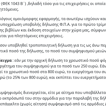
 (ΦΕΚ 1043 Β΄) ,δηλαδή τόσο για τις επιχειρήσεις οι οποί
ηττόμενες.
 λόγους ομοιόμορφης εφαρμογής, τα ανωτέρω ισχύουν και
 υποχρέωση υποβολής δήλωσης Φ.Π.Α. για το πρώτο τρίμη
ης βιβλίων και έκδοση στοιχείων στην χώρα μας, σύμφων
ται για πληττόμενες επιχειρήσεις.
ον υποβληθεί τροποποιητική δήλωση για τις ως άνω περι
τικό ποσό της δήλωσης, το ποσό του συμψηφισμού μειών
ειγμα
: εάν με την αρχική δήλωση το χρεωστικό ποσό φόρ
εργέτημα του συμψηφισμού για το ποσό των 250 ευρώ. Εά
εί το χρεωστικό ποσό στα 800 ευρώ, το ευεργέτημα του 
υρώ (το 25% των 800 ευρώ), και εκπίπτει του ευεργετήμα
μψηφισμός διενεργείται, είτε με αίτημα που υποβάλλεται
ο εκπρόσωπό του στην αρμόδια για την παραλαβή της δήλω
τεπάγγελτο (χωρίς αίτηση) συμψηφισμό από τις αρμόδιες Δ