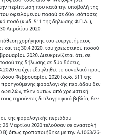
την περίπτωση που κατά την υποβολή της
ή του οφειλόμενου ποσού σε δύο ισόποσες
ό ποσό (κωδ. 511 της δήλωσης Φ.Π.Α. ),
30 Απριλίου 2020.
ϋπόθεση χορήγησης τoυ ευεργετήματος
 και τις 30.4.2020, του χρεωστικού ποσού
ουαρίου 2020. Διευκρινίζεται ότι, σε
ποσού της δήλωσης σε δύο δόσεις,
.2020 να έχει εξοφληθεί το συνολικό προς
ιόδου Φεβρουαρίου 2020 (κωδ. 511 της
ς προηγούμενης φορολογικής περιόδου δεν
η οφειλών, πλην αυτών από χρεωστική
τους τηρούντες διπλογραφικά βιβλία, δεν
ου της φορολογικής περιόδου
τις 26 Μαρτίου 2020 τελούσαν σε αναστολή
0 Β) όπως τροποποιήθηκε με την Α.1063/26-