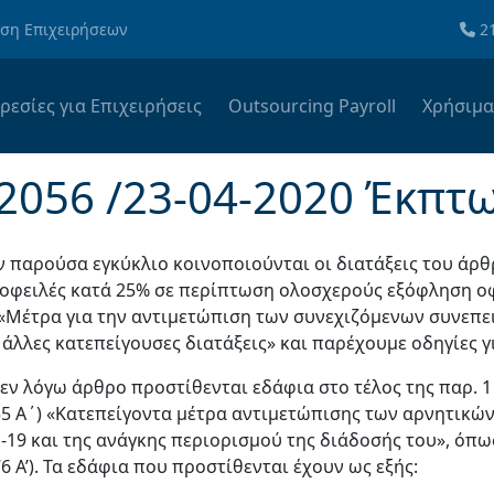
ωση Επιχειρήσεων
2
ρεσίες για Επιχειρήσεις
Outsourcing Payroll
Χρήσιμ
 2056 /23-04-2020 Έκπ
ν παρούσα εγκύκλιο κοινοποιούνται οι διατάξεις του ά
 οφειλές κατά 25% σε περίπτωση ολοσχερούς εξόφληση ο
 «Μέτρα για την αντιμετώπιση των συνεχιζόμενων συνεπε
ι άλλες κατεπείγουσες διατάξεις» και παρέχουμε οδηγίες 
 εν λόγω άρθρο προστίθενται εδάφια στο τέλος της παρ. 1
55 Α΄) «Κατεπείγοντα μέτρα αντιμετώπισης των αρνητικώ
-19 και της ανάγκης περιορισμού της διάδοσής του», όπως
6 Α’). Τα εδάφια που προστίθενται έχουν ως εξής: