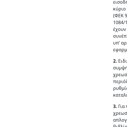
εισοδ
κύριο
(ΦΕΚ 9
1084/1
έχουν
συνέπ
υπ’ αρ
εφαρμ
2.
Ειδ
συμψη
χρεωσ
περιό
ρυθμί
καταλ
3.
Για
χρεωσ
απλογ
βιβλί