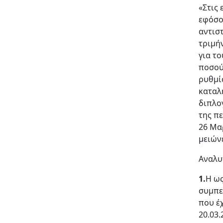
«Στις
εφόσο
αντισ
τριμή
για τ
ποσού 
ρυθμί
καταλ
διπλο
της π
26 Μα
μειών
Αναλυ
1.
Η ως
συμπε
που έχ
20.03