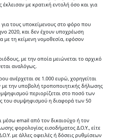
ες έκλεισαν με κρατική εντολή όσο και για
 για τους υποκείμενους στο φόρο που
νο 2020, και δεν έχουν υποχρέωση
α με τη κείμενη νομοθεσία, εφόσον
όδους, με την οποία μειώνεται το αρχικό
εται αναλόγως.
ου ανέρχεται σε 1.000 ευρώ, χορηγείται
ν με την υποβολή τροποποιητικής δήλωσης
συμψηφισμού περιορίζεται στο ποσό των
τος του συμψηφισμού η διαφορά των 50
 μέσω email από τον δικαιούχο ή τον
σης φορολογίας εισοδήματος Δ.Ο.Υ., είτε
.Ο.Υ. με άλλες οφειλές ή δόσεις ρυθμίσεων