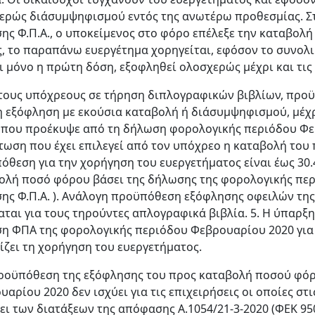
ερώς διάσυμψηφισμού εντός της ανωτέρω προθεσμίας. Σ
ης Φ.Π.Α., ο υποκείμενος στο φόρο επέλεξε την καταβολ
ς, το παραπάνω ευεργέτημα χορηγείται, εφόσον το συνολικ
ι μόνο η πρώτη δόση, εξοφληθεί ολοσχερώς μέχρι και τις 
τους υπόχρεους σε τήρηση διπλογραφικών βιβλίων, προ
 η εξόφληση με εκούσια καταβολή ή διάσυμψηφισμού, μέχρι
. που προέκυψε από τη δήλωση φορολογικής περιόδου Φεβρ
τωση που έχει επιλεγεί από τον υπόχρεο η καταβολή του 
όθεση για την χορήγηση του ευεργετήματος είναι έως 30.4
ολή ποσό φόρου βάσει της δήλωσης της φορολογικής περ
ης Φ.Π.Α. ). Ανάλογη προϋπόθεση εξόφλησης οφειλών τη
αται για τους τηρούντες απλογραφικά βιβλία. 5. Η ύπαρξ
η ΦΠΑ της φορολογικής περιόδου Φεβρουαρίου 2020 για 
ίζει τη χορήγηση του ευεργετήματος.
ροϋπόθεση της εξόφλησης του προς καταβολή ποσού φόρ
υαρίου 2020 δεν ισχύει για τις επιχειρήσεις οι οποίες σ
ει των διατάξεων της απόφασης Α.1054/21-3-2020 (ΦΕΚ 95