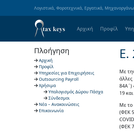
Skip to main content
Λογιστικά, Φοροτεχνικά, Εργατικά, Μηχανοργάν
Αρχική
Προφίλ
Υπη
Ε.
Πλοήγηση
Αρχική
Προφίλ
Με τη
Υπηρεσίες για Επιχειρήσεις
άλλες
Outsourcing Payroll
Χρήσιμα
84Α΄)
Υπολογισμός Δώρου Πάσχα
19 κα
Σύνδεσμοι
Νέα – Ανακοινώσεις
Με το
Επικοινωνία
(ΦΕΚ 
COVID
(ΦΕΚ 7