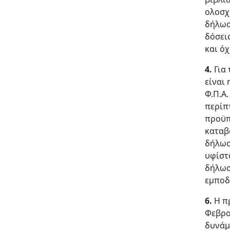
ολοσχ
δήλωσ
δόσει
και όχ
4.
Για 
είναι
Φ.Π.Α
περίπ
προϋπ
καταβ
δήλωσ
υφίστ
δήλωσ
εμποδ
6.
Η π
Φεβρο
δυνάμ