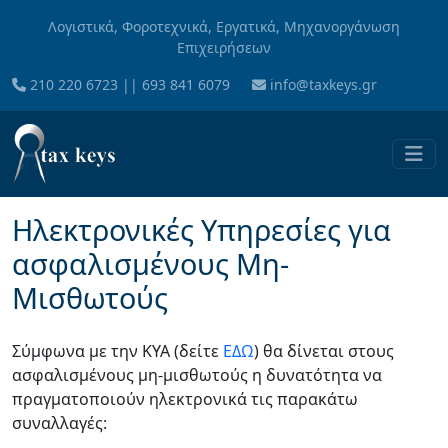
Skip to main content
Λογιστικά, Φοροτεχνικά, Εργατικά, Μηχανοργάνωση
Επιχειρήσεων
210 220 6723
||
693 841 6079
info@taxkeys.gr
Ηλεκτρονικές Υπηρεσίες για
ασφαλισμένους Μη-
Μισθωτούς
Σύμφωνα με την ΚΥΑ (δείτε
ΕΔΩ
) θα δίνεται στους
ασφαλισμένους μη-μισθωτούς η δυνατότητα να
πραγματοποιούν ηλεκτρονικά τις παρακάτω
συναλλαγές: