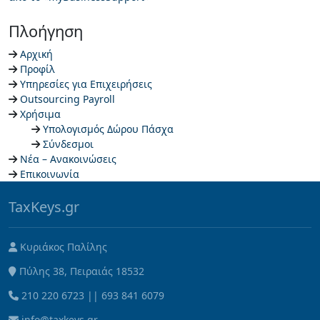
Πλοήγηση
Αρχική
Προφίλ
Υπηρεσίες για Επιχειρήσεις
Outsourcing Payroll
Χρήσιμα
Υπολογισμός Δώρου Πάσχα
Σύνδεσμοι
Νέα – Ανακοινώσεις
Επικοινωνία
TaxKeys.gr
Κυριάκος Παλίλης
Πύλης 38, Πειραιάς 18532
210 220 6723
||
693 841 6079
info@taxkeys.gr