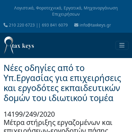
Skip to main content
Λογιστικά, Φοροτεχνικά, Εργατικά, Μηχανοργάνωση
Επιχειρήσεων
210 220 6723
||
693 841 6079
info@taxkeys.gr
Νέες οδηγίες από το
Υπ.Εργασίας για επιχειρήσεις
και εργοδότες εκπαιδευτικών
δομών του ιδιωτικού τομέα
14199/249/2020
Μέτρα στήριξης εργαζομένων και
επιχειρήσεων-εργοδοτών πάσης