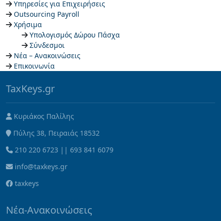
Υπηρεσίες για Επιχειρήσεις
Outsourcing Payroll
Χρήσιμα
Υπολογισμός Δώρου Πάσχα
Σύνδεσμοι
Νέα – Ανακοινώσεις
Επικοινωνία
TaxKeys.gr
Κυριάκος Παλίλης
Πύλης 38, Πειραιάς 18532
210 220 6723
||
693 841 6079
info@taxkeys.gr
taxkeys
Νέα-Ανακοινώσεις