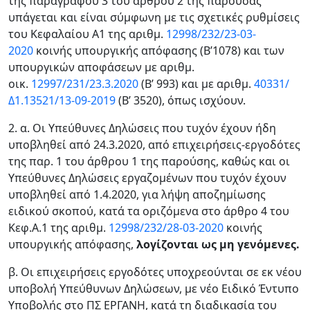
της παραγράφου 3 του άρθρου 2 της παρούσας
υπάγεται και είναι σύμφωνη με τις σχετικές ρυθμίσεις
του Κεφαλαίου Α1 της αριθμ.
12998/232/23-03-
2020
κοινής υπουργικής απόφασης (Β’1078) και των
υπουργικών αποφάσεων με αριθμ.
οικ.
12997/231/23.3.2020
(Β’ 993) και με αριθμ.
40331/
Δ1.13521/13-09-2019
(Β’ 3520), όπως ισχύουν.
2. α. Οι Υπεύθυνες Δηλώσεις που τυχόν έχουν ήδη
υποβληθεί από 24.3.2020, από επιχειρήσεις-εργοδότες
της παρ. 1 του άρθρου 1 της παρούσης, καθώς και οι
Υπεύθυνες Δηλώσεις εργαζομένων που τυχόν έχουν
υποβληθεί από 1.4.2020, για λήψη αποζημίωσης
ειδικού σκοπού, κατά τα οριζόμενα στο άρθρο 4 του
Κεφ.Α.1 της αριθμ.
12998/232/28-03-2020
κοινής
υπουργικής απόφασης,
λογίζονται ως μη γενόμενες.
β. Οι επιχειρήσεις εργοδότες υποχρεούνται σε εκ νέου
υποβολή Υπεύθυνων Δηλώσεων, με νέο Ειδικό Έντυπο
Υποβολής στο ΠΣ ΕΡΓΑΝΗ, κατά τη διαδικασία του