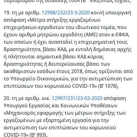
περιορισμού της διάδοσής του» (Β΄ 950),όπως ισχύει,
19. τη με αριθμ.
12998/232/23-3-2020
κοινή υπουργική
απόφαση «Μέτρα στήριξης εργαζομένων
επιχειρήσεων-εργοδοτών του ιδιωτικού τομέα, που
έχουν αριθμό μητρώου εργοδότη (ΑΜΕ) στον e-ΕΦΚΑ,
των οποίων ή έχει ανασταλεί η επιχειρηματική τους
δραστηριότητα, βάσει ΚΑΔ, με εντολή δημόσιας αρχής
ή πλήττονται σημαντικά βάσει ΚΑΔ κύριας
δραστηριότητας ή δευτερεύουσας βάσει των
ακαθάριστων εσόδων έτους 2018, όπως ορίζονται από
το Υπουργείο Οικονομικών, για την αντιμετώπιση των
επιπτώσεων του κορωνοϊού COVID-19» (Β’ 1078),
20. τη με αριθμ. οικ.
12997/231/23-03-2020
απόφαση
Υπουργού Εργασίας και Κοινωνικών Υποθέσεων
«Μηχανισμός εφαρμογής των μέτρων στήριξης των
εργαζομένων με εξαρτημένη εργασία για την
αντιμετώπιση των επιπτώσεων του κορωνοϊού
COVID-19» (Β’ 993),