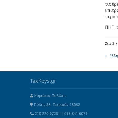
τις έ
Επιτρ
περαι
ΠΗΓΗ
Στις
31/
←
Ελλη
TaxKeys.gr
Κυριάκος Παλίλης
Πύλης 38, Πειραιάς 18532
210 220 6723
||
693 841 6079