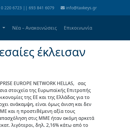
10 220 6723
||
693 841 6079
info@taxkeys.gr
α
Νέα – Ανακοινώσεις
Επικοινωνία
εσαίες έκλεισαν
RPRISE EUROPE NETWORK HELLAS, σας
ήσια στοιχεία της Ευρωπαϊκής Επιτροπής
ικονομίες της ΕΕ και της Ελλάδας για το
ρχει ανάκαμψη, είναι όμως άνιση και δεν
ΜΕ και η προστιθέμενη αξία τους
 απασχόληση στις ΜΜΕ ήταν ακόμη αρκετά
κατ. λιγότεροι, δηλ. 2,16% κάτω από το