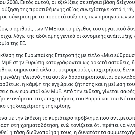
ου 2008. Εκτός αυτού, οι εξελίξεις σε ετήσια βάση δείχν
η αύξηση της προστιθέμενης αξίας συνεχίστηκε κατά 1,1%
 σε σύγκριση με τα ποσοστά αύξησης των προηγούμενων ετώ
έον, ο αριθμός των ΜΜΕ και το μέγεθος του εργατικού δυ
τοιχα, λόγω της αδύναμης γενικά οικονομικής ανάπτυξης
μία της ΕΕ.
Έκθεση της Ευρωπαϊκής Επιτροπής με τίτλο «Μια εύθραυσ
ις ΜμΕ στην Ευρώπη καταγράφονται ως αρκετά ασταθείς, δι
ώθηκε σημαντικά αλλά οι μικρομεσαίες επιχειρήσεις δεν 
η μεγάλη πλειονότητα αυτών δραστηριοποιείται σε κλάδ
οσθέτως, η κάμψη της εγχώριας ζήτησης και η μείωση του
σεις των ευρωπαϊκών ΜμΕ. Από την έκθεση, γίνεται σαφές
ήτων ανάμεσα στις επιχειρήσεις του Βορρά και του Νότο
κο της διαχείρισης της κρίσης.
να με την έκθεση το κυριότερο πρόβλημα που αντιμετωπίζο
αση στη χρηματοδότηση, ενώ τονίζεται ότι πρέπει να γίν
υθεί η τάση διεθνοποίηση τους, η δυνατότητα συμμετοχ