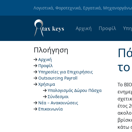
Skip to main content
Λογιστικά, Φοροτεχνικά, Εργατικά, Μηχανοργάν
Αρχική
Προφίλ
Υπη
Πά
Πλοήγηση
Αρχική
το
Προφίλ
Υπηρεσίες για Επιχειρήσεις
Outsourcing Payroll
Χρήσιμα
To ΒΙ
Υπολογισμός Δώρου Πάσχα
ενημε
Σύνδεσμοι
σχετικ
Νέα – Ανακοινώσεις
έτος 
Επικοινωνία
ακολο
βρίσκ
κάτω 