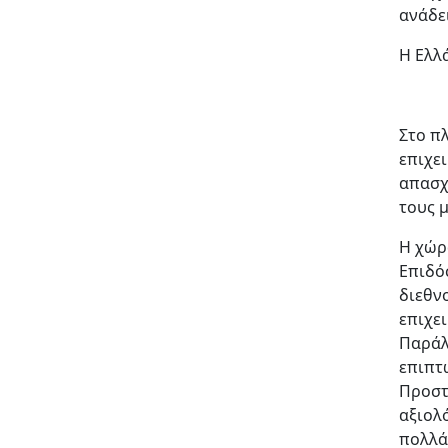
ανάδε
Η Ελλά
​Στο 
επιχε
απασχ
τους 
Η χώρ
Επιδό
διεθν
επιχε
Παράλ
επιπτ
Προστ
αξιολ
πολλά