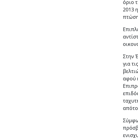
όριο τ
2013 
πτώση
Επιπλ
αντίσ
οικονο
Στην 
για τ
βελτι
αφού 
Επιπρ
επιδό
ταχυτ
απότο
Σύμφω
πρόσβ
ενισχ